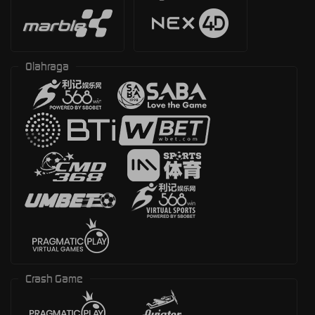
Olahraga
Crash Game